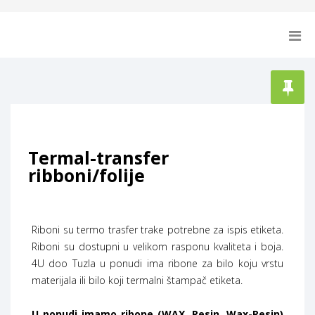
Termal-transfer
ribboni/folije
Riboni su termo trasfer trake potrebne za ispis etiketa.
Riboni su dostupni u velikom rasponu kvaliteta i boja.
4U doo Tuzla u ponudi ima ribone za bilo koju vrstu
materijala ili bilo koji termalni štampač etiketa.
U ponudi imamo ribone (WAX, Resin, Wax-Resin)