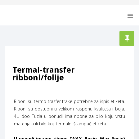
Termal-transfer
ribboni/folije
Riboni su termo trasfer trake potrebne za ispis etiketa.
Riboni su dostupni u velikom rasponu kvaliteta i boja.
4U doo Tuzla u ponudi ima ribone za bilo koju vrstu
materijala ili bilo koji termalni štampač etiketa.
U ponudi imamo ribone (WAX, Resin, Wax-Resin)