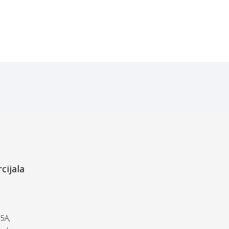
cijala
5A,