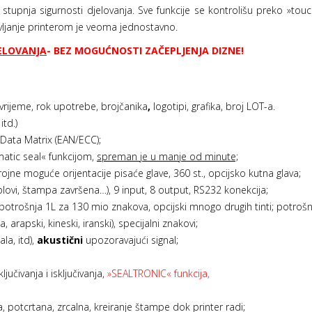
g stupnja sigurnosti djelovanja. Sve funkcije se kontrolišu preko »t
avljanje printerom je veoma jednostavno.
JELOVANJA
- BEZ MOGUĆNOSTI ZAČEPLJENJA DIZNE!
 vrijeme, rok upotrebe, brojčanika
,
logotipi, grafika, broj LOT-a.
itd.)
Data Matrix (EAN/ECC);
atic seal« funkcijom,
spreman je u manje od minute;
jne moguće orijentacije pisaće glave, 360 st., opcijsko kutna glava;
blovi, štampa završena…), 9 input, 8 output, RS232 konekcija;
potrošnja 1L za 130 mio znakova, opcijski mnogo drugih tinti; potrošn
lica, arapski, kineski, iranski), specijalni znakovi;
la, itd),
akustični
upozoravajući signal;
jučivanja i isključivanja,
»SEALTRONIC« funkcija,
, potcrtana, zrcalna, kreiranje štampe dok printer radi;