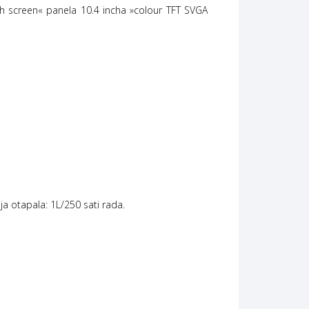
ouch screen« panela 10.4 incha »colour TFT SVGA
ja otapala: 1L/250 sati rada.