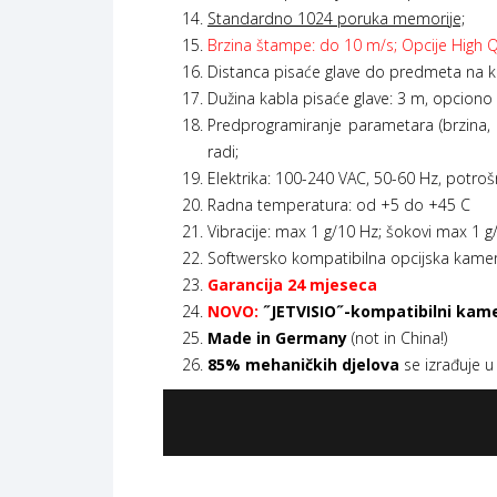
Standardno 1024 poruka memorije;
Brzina štampe: do 10 m/s; Opcije High Qua
Distanca pisaće glave do predmeta na 
Dužina kabla pisaće glave: 3 m, opciono 
Predprogramiranje parametara (brzina, k
radi;
Elektrika: 100-240 VAC, 50-60 Hz, potroš
Radna temperatura: od +5 do +45 C
Vibracije: max 1 g/10 Hz; šokovi max 1 
Softwersko kompatibilna opcijska kamera
Garancija
24 mjeseca
NOVO
:
˝JETVISIO˝-kompatibilni kamera
Made in Germany
(not in China!)
85% mehaničkih djelova
se izrađuje u 