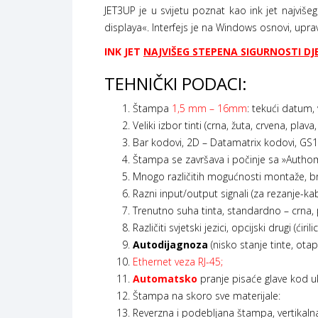
JET3UP je u svijetu poznat kao ink jet najviše
displaya«. Interfejs je na Windows osnovi, upr
INK JET
NAJVIŠEG STEPENA SIGURNOSTI D
TEHNIČKI PODACI:
Štampa
1,5 mm – 16mm
: tekući datum,
Veliki izbor tinti (crna, žuta, crvena, plava, 
Bar kodovi, 2D – Datamatrix kodovi, GS1
Štampa se završava i počinje sa »Authom
Mnogo različitih mogućnosti montaže, bro
Razni input/output signali (za rezanje-ka
Trenutno suha tinta, standardno – crna, 
Različiti svjetski jezici, opcijski drugi (ćiri
Autodijagnoza
(nisko stanje tinte, otapa
Ethernet veza RJ-45;
Automatsko
pranje pisaće glave kod ukl
Štampa na skoro sve materijale:
Reverzna i podebljana štampa, vertikalna