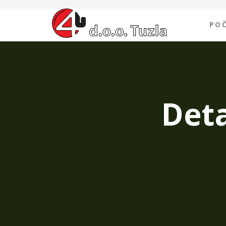
PO
Deta