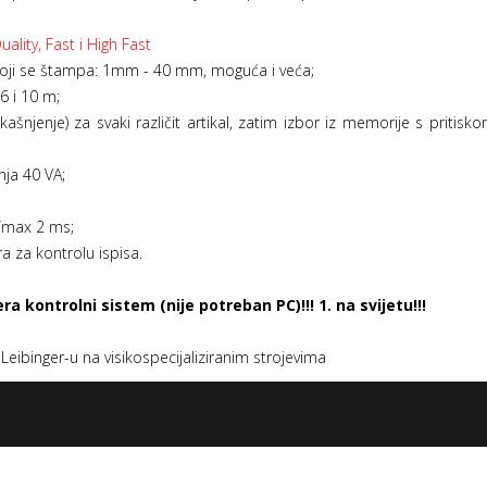
lity, Fast i High Fast
koji se štampa: 1mm - 40 mm, moguća i veća;
6 i 10 m;
ašnjenje) za svaki različit artikal, zatim izbor iz memorije s priti
nja 40 VA;
g/max 2 ms;
 za kontrolu ispisa.
 kontrolni sistem (nije potreban PC)!!! 1. na svijetu!!!
Leibinger-u na visikospecijaliziranim strojevima